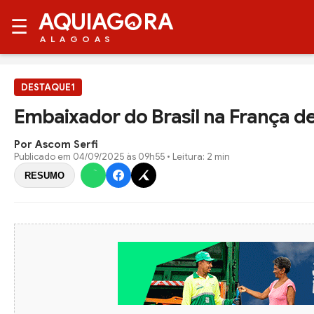
AQUIAG
RA
☰
ALAGOAS
DESTAQUE1
Embaixador do Brasil na França d
Por Ascom Serfi
Publicado em
04/09/2025 às 09h55
• Leitura: 2 min
RESUMO