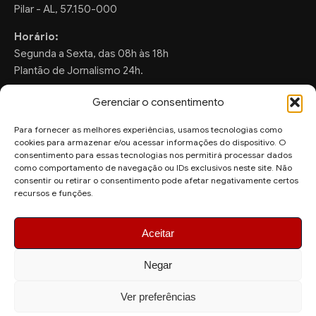
Pilar - AL, 57.150-000
Horário:
Segunda a Sexta, das 08h às 18h
Plantão de Jornalismo 24h.
Gerenciar o consentimento
Para fornecer as melhores experiências, usamos tecnologias como
FALE CONOSCO
cookies para armazenar e/ou acessar informações do dispositivo. O
consentimento para essas tecnologias nos permitirá processar dados
Sugestões de Pauta:
como comportamento de navegação ou IDs exclusivos neste site. Não
consentir ou retirar o consentimento pode afetar negativamente certos
ronaldo.valentim150@gmail.com
recursos e funções.
WhatsApp Redação:
(82) 99804-2007
Aceitar
Negar
Ver preferências
© 2026 AquiAgora - Todos os direitos reservados.