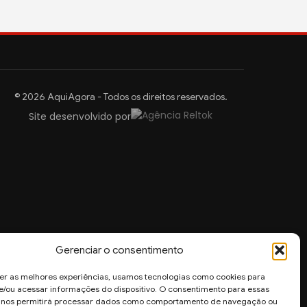
© 2026 AquiAgora - Todos os direitos reservados.
Site desenvolvido por
Gerenciar o consentimento
er as melhores experiências, usamos tecnologias como cookies para
/ou acessar informações do dispositivo. O consentimento para essas
s nos permitirá processar dados como comportamento de navegação ou