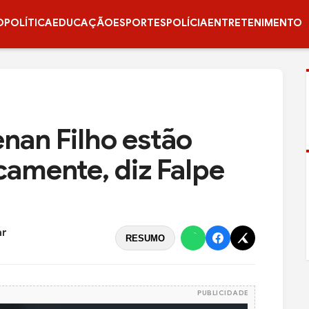
O
POLÍTICA
EDUCAÇÃO
ESPORTES
POLÍCIA
ENTRETENIMENTO
enan Filho estão
amente, diz Falpe
ar
RESUMO
PUBLICIDADE