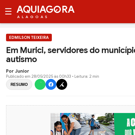
AQUIAG
RA
☰
ALAGOAS
EDMILSON TEIXEIRA
Em Murici, servidores do municípi
autismo
Por Junior
Publicado em
28/05/2025 às 00h33
• Leitura: 2 min
RESUMO