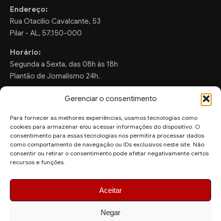
Endereço:
Rua Otacilio Cavalcante, 53
Pilar - AL, 57.150-000
Horário:
Segunda a Sexta, das 08h às 18h
Plantão de Jornalismo 24h.
Gerenciar o consentimento
Para fornecer as melhores experiências, usamos tecnologias como
FALE CONOSCO
cookies para armazenar e/ou acessar informações do dispositivo. O
consentimento para essas tecnologias nos permitirá processar dados
Sugestões de Pauta:
como comportamento de navegação ou IDs exclusivos neste site. Não
ronaldo.valentim150@gmail.com
consentir ou retirar o consentimento pode afetar negativamente certos
recursos e funções.
WhatsApp Redação:
(82) 99804-2007
Aceitar
Negar