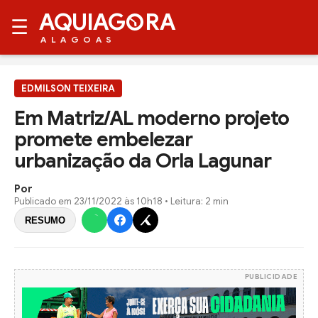
AQUIAG
RA
☰
ALAGOAS
EDMILSON TEIXEIRA
Em Matriz/AL moderno projeto
promete embelezar
urbanização da Orla Lagunar
Por
Publicado em
23/11/2022 às 10h18
• Leitura: 2 min
RESUMO
PUBLICIDADE