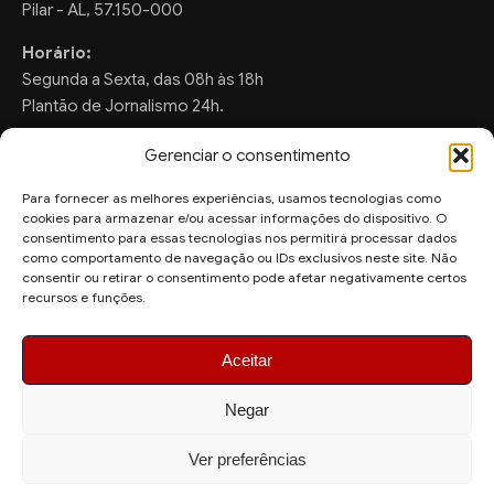
Pilar - AL, 57.150-000
Horário:
Segunda a Sexta, das 08h às 18h
Plantão de Jornalismo 24h.
Gerenciar o consentimento
Para fornecer as melhores experiências, usamos tecnologias como
FALE CONOSCO
cookies para armazenar e/ou acessar informações do dispositivo. O
consentimento para essas tecnologias nos permitirá processar dados
Sugestões de Pauta:
como comportamento de navegação ou IDs exclusivos neste site. Não
consentir ou retirar o consentimento pode afetar negativamente certos
ronaldo.valentim150@gmail.com
recursos e funções.
WhatsApp Redação:
(82) 99804-2007
Aceitar
Negar
Ver preferências
© 2026 AquiAgora - Todos os direitos reservados.
Site desenvolvido por