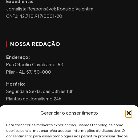
Expediente:
Jornalista Responsável: Ronaldo Valentim
CNPJ: 42.710.917/0001-20
NOSSA REDAÇÃO
Endereço:
Rua Otacilio Cavalcante, 53
Pilar - AL, 57.150-000
Horário:
Segunda a Sexta, das 08h às 18h
Plantão de Jornalismo 24h.
Gerenciar o consentimento
Para fornecer as melhores experiências, usamos tecnologias como
FALE CONOSCO
cookies para armazenar e/ou acessar informações do dispositivo. O
consentimento para essas tecnologias nos permitirá processar dados