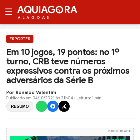
AQUIAG
RA
☰
ALAGOAS
ESPORTES
Em 10 jogos, 19 pontos: no 1º
turno, CRB teve números
expressivos contra os próximos
adversários da Série B
Por Ronaldo Valentim
Publicado em
04/10/2021 às 21h04
• Leitura: 1 min
RESUMO
PUBLICIDADE