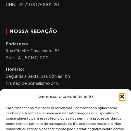
CNPJ: 42.710.917/0001-20
NOSSA REDAÇÃO
Endereço:
Rua Otacilio Cavalcante, 53
Pilar - AL, 57.150-000
Horário:
Segunda a Sexta, das 08h às 18h
Plantão de Jornalismo 24h.
Gerenciar o consentimento
Para fornecer as melhores experiências, usamos tecnologias como
FALE CONOSCO
cookies para armazenar e/ou acessar informações do dispositivo. O
consentimento para essas tecnologias nos permitirá processar dados
Sugestões de Pauta:
como comportamento de navegação ou IDs exclusivos neste site. Não
consentir ou retirar o consentimento pode afetar negativamente certos
ronaldo.valentim150@gmail.com