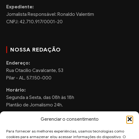
Expediente:
Jornalista Responsável: Ronaldo Valentim
CNPJ: 42.710.917/0001-20
NOSSA REDAÇÃO
Endereço:
Rua Otacilio Cavalcante, 53
Pilar - AL, 57.150-000
Horário:
Segunda a Sexta, das 08h às 18h
Plantão de Jornalismo 24h.
Gerenciar o consentimento
Para fornecer as melhores experiências, usamos tecnologias como
FALE CONOSCO
cookies para armazenar e/ou acessar informações do dispositivo. O