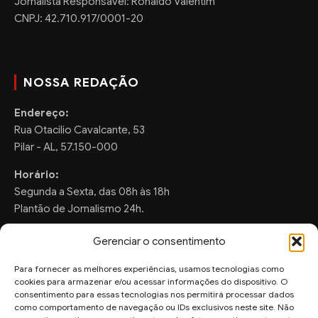
Jornalista Responsável: Ronaldo Valentim
CNPJ: 42.710.917/0001-20
NOSSA REDAÇÃO
Endereço:
Rua Otacilio Cavalcante, 53
Pilar - AL, 57.150-000
Horário:
Segunda a Sexta, das 08h às 18h
Plantão de Jornalismo 24h.
Gerenciar o consentimento
Para fornecer as melhores experiências, usamos tecnologias como
FALE CONOSCO
cookies para armazenar e/ou acessar informações do dispositivo. O
consentimento para essas tecnologias nos permitirá processar dados
Sugestões de Pauta:
como comportamento de navegação ou IDs exclusivos neste site. Não