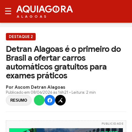
AQUIAG
RA
☰
ALAGOAS
DESTAQUE 2
Detran Alagoas é o primeiro do
Brasil a ofertar carros
automáticos gratuitos para
exames práticos
Por Ascom Detran Alagoas
Publicado em
08/06/2026 às 16h21
• Leitura: 2 min
RESUMO
PUBLICIDADE