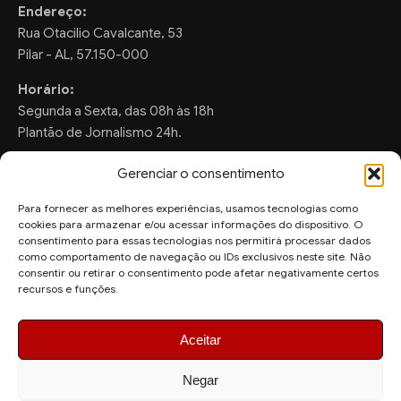
Endereço:
Rua Otacilio Cavalcante, 53
Pilar - AL, 57.150-000
Horário:
Segunda a Sexta, das 08h às 18h
Plantão de Jornalismo 24h.
Gerenciar o consentimento
Para fornecer as melhores experiências, usamos tecnologias como
FALE CONOSCO
cookies para armazenar e/ou acessar informações do dispositivo. O
consentimento para essas tecnologias nos permitirá processar dados
Sugestões de Pauta:
como comportamento de navegação ou IDs exclusivos neste site. Não
ronaldo.valentim150@gmail.com
consentir ou retirar o consentimento pode afetar negativamente certos
recursos e funções.
WhatsApp Redação:
(82) 99804-2007
Aceitar
Negar