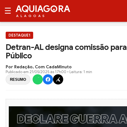
AQUIAG
RA
☰
ALAGOAS
DESTAQUE1
Detran-AL designa comissão para
Público
Por Redação, Com CadaMinuto
Publicado em
21/05/2025 às 17h00
• Leitura: 1 min
RESUMO