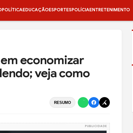
O
POLÍTICA
EDUCAÇÃO
ESPORTES
POLÍCIA
ENTRETENIMENTO
uem economizar
alendo; veja como
RESUMO
PUBLICIDADE