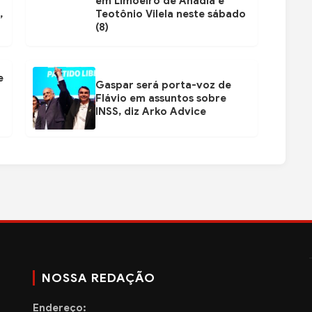
em Limoeiro de Anadia e
,
Teotônio Vilela neste sábado
(8)
e
Gaspar será porta-voz de
Flávio em assuntos sobre
INSS, diz Arko Advice
NOSSA REDAÇÃO
Endereço: