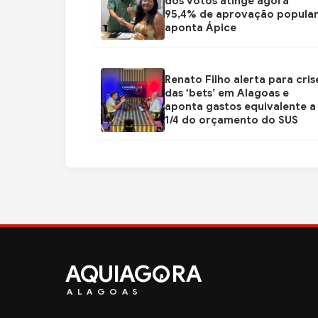
dos votos atinge agora
95,4% de aprovação popular
aponta Ápice
Renato Filho alerta para cris
das ‘bets’ em Alagoas e
aponta gastos equivalente a
1/4 do orçamento do SUS
AQUIAG
RA
ALAGOAS