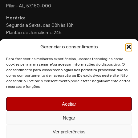
Pilar - AL, 57.150-000
Horário:
Segunda a Sexta, das 08h às 18h
Plantão de Jornalismo 24h.
Gerenciar o consentimento
Para fornecer as melhores experiências, usamos tecnologias como
FALE CONOSCO
cookies para armazenar e/ou acessar informações do dispositivo. O
consentimento para essas tecnologias nos permitirá processar dados
Sugestões de Pauta:
como comportamento de navegação ou IDs exclusivos neste site. Não
ronaldo.valentim150@gmail.com
consentir ou retirar o consentimento pode afetar negativamente certos
recursos e funções.
WhatsApp Redação:
(82) 99804-2007
Aceitar
Negar
Ver preferências
© 2026 AquiAgora - Todos os direitos reservados.