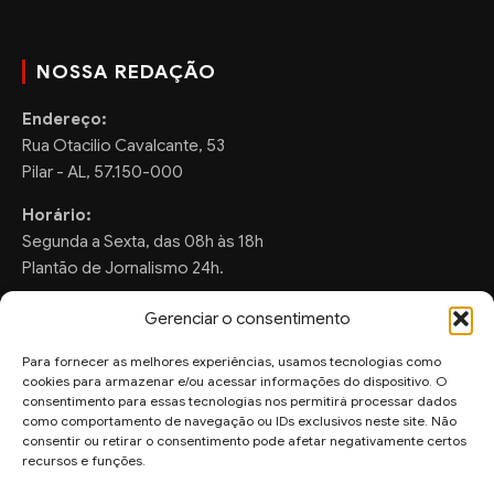
NOSSA REDAÇÃO
Endereço:
Rua Otacilio Cavalcante, 53
Pilar - AL, 57.150-000
Horário:
Segunda a Sexta, das 08h às 18h
Plantão de Jornalismo 24h.
Gerenciar o consentimento
Para fornecer as melhores experiências, usamos tecnologias como
FALE CONOSCO
cookies para armazenar e/ou acessar informações do dispositivo. O
consentimento para essas tecnologias nos permitirá processar dados
Sugestões de Pauta:
como comportamento de navegação ou IDs exclusivos neste site. Não
ronaldo.valentim150@gmail.com
consentir ou retirar o consentimento pode afetar negativamente certos
recursos e funções.
WhatsApp Redação: