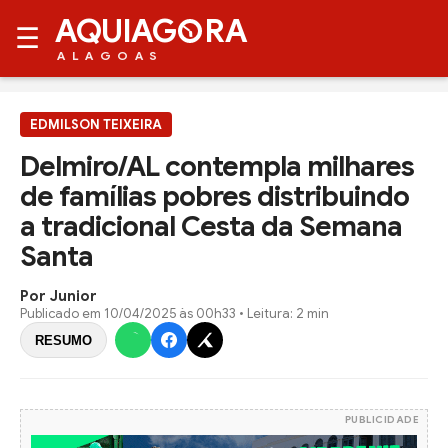
AQUIAG
RA
☰
ALAGOAS
EDMILSON TEIXEIRA
Delmiro/AL contempla milhares
de famílias pobres distribuindo
a tradicional Cesta da Semana
Santa
Por Junior
Publicado em
10/04/2025 às 00h33
• Leitura: 2 min
RESUMO
PUBLICIDADE