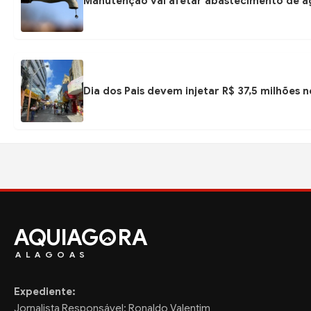
Manutenção vai afetar abastecimento de á
Dia dos Pais devem injetar R$ 37,5 milhões
AQUIAG
RA
ALAGOAS
Expediente:
Jornalista Responsável: Ronaldo Valentim