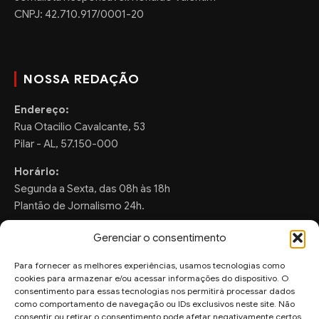
CNPJ: 42.710.917/0001-20
NOSSA REDAÇÃO
Endereço:
Rua Otacilio Cavalcante, 53
Pilar - AL, 57.150-000
Horário:
Segunda a Sexta, das 08h às 18h
Plantão de Jornalismo 24h.
Gerenciar o consentimento
Para fornecer as melhores experiências, usamos tecnologias como
FALE CONOSCO
cookies para armazenar e/ou acessar informações do dispositivo. O
consentimento para essas tecnologias nos permitirá processar dados
Sugestões de Pauta:
como comportamento de navegação ou IDs exclusivos neste site. Não
consentir ou retirar o consentimento pode afetar negativamente certos
ronaldo.valentim150@gmail.com