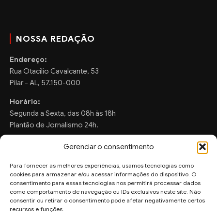
NOSSA REDAÇÃO
Endereço:
Rua Otacilio Cavalcante, 53
Pilar - AL, 57.150-000
Horário:
Segunda a Sexta, das 08h às 18h
Plantão de Jornalismo 24h.
Gerenciar o consentimento
Para fornecer as melhores experiências, usamos tecnologias como
FALE CONOSCO
cookies para armazenar e/ou acessar informações do dispositivo. O
consentimento para essas tecnologias nos permitirá processar dados
Sugestões de Pauta:
como comportamento de navegação ou IDs exclusivos neste site. Não
consentir ou retirar o consentimento pode afetar negativamente certos
ronaldo.valentim150@gmail.com
recursos e funções.