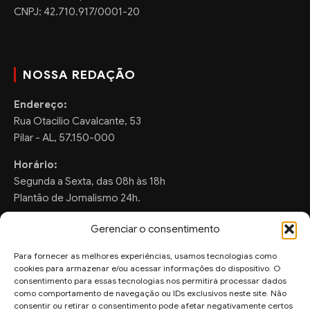
CNPJ: 42.710.917/0001-20
NOSSA REDAÇÃO
Endereço:
Rua Otacilio Cavalcante, 53
Pilar - AL, 57.150-000
Horário:
Segunda a Sexta, das 08h às 18h
Plantão de Jornalismo 24h.
Gerenciar o consentimento
Para fornecer as melhores experiências, usamos tecnologias como
FALE CONOSCO
cookies para armazenar e/ou acessar informações do dispositivo. O
consentimento para essas tecnologias nos permitirá processar dados
Sugestões de Pauta:
como comportamento de navegação ou IDs exclusivos neste site. Não
consentir ou retirar o consentimento pode afetar negativamente certos
ronaldo.valentim150@gmail.com