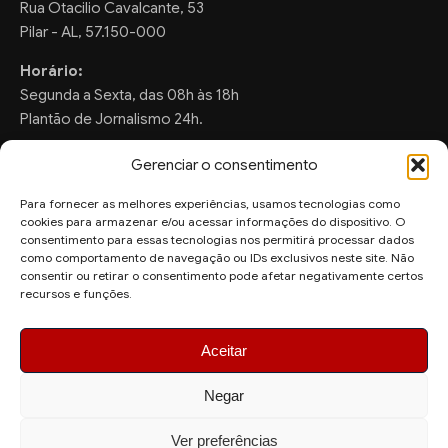
Rua Otacilio Cavalcante, 53
Pilar - AL, 57.150-000
Horário:
Segunda a Sexta, das 08h às 18h
Plantão de Jornalismo 24h.
Gerenciar o consentimento
Para fornecer as melhores experiências, usamos tecnologias como
FALE CONOSCO
cookies para armazenar e/ou acessar informações do dispositivo. O
consentimento para essas tecnologias nos permitirá processar dados
Sugestões de Pauta:
como comportamento de navegação ou IDs exclusivos neste site. Não
ronaldo.valentim150@gmail.com
consentir ou retirar o consentimento pode afetar negativamente certos
recursos e funções.
WhatsApp Redação:
(82) 99804-2007
Aceitar
Negar
Ver preferências
© 2026 AquiAgora - Todos os direitos reservados.