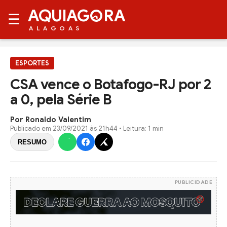
AQUIAG
RA
☰
ALAGOAS
ESPORTES
CSA vence o Botafogo-RJ por 2
a 0, pela Série B
Por Ronaldo Valentim
Publicado em
23/09/2021 às 21h44
• Leitura: 1 min
RESUMO
PUBLICIDADE