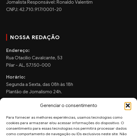
Jornalista Responsável: Ronaldo Valentim
CNPJ: 42.710.917/0001-20
NOSSA REDAÇÃO
Endereço:
Rua Otacilio Cavalcante, 53
Pilar - AL, 57.150-000
Horário:
Segunda a Sexta, das 08h às 18h
Plantão de Jornalismo 24h.
Gerenciar o consentimento
Para fornecer as melhores experiências, usamos tecnologias como
FALE CONOSCO
cookies para armazenar e/ou acessar informações do dispositivo. O
consentimento para essas tecnologias nos permitirá processar dados
Sugestões de Pauta:
como comportamento de navegação ou IDs exclusivos neste site. Não