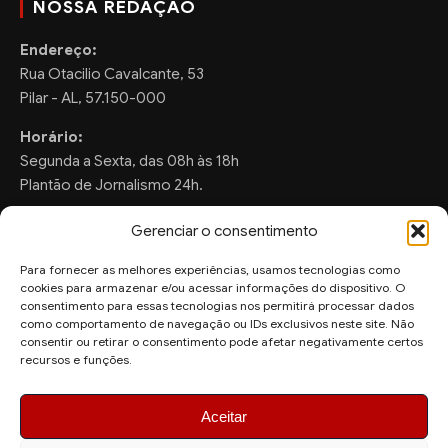
NOSSA REDAÇÃO
Endereço:
Rua Otacilio Cavalcante, 53
Pilar - AL, 57.150-000
Horário:
Segunda a Sexta, das 08h às 18h
Plantão de Jornalismo 24h.
Gerenciar o consentimento
Para fornecer as melhores experiências, usamos tecnologias como
FALE CONOSCO
cookies para armazenar e/ou acessar informações do dispositivo. O
consentimento para essas tecnologias nos permitirá processar dados
Sugestões de Pauta:
como comportamento de navegação ou IDs exclusivos neste site. Não
ronaldo.valentim150@gmail.com
consentir ou retirar o consentimento pode afetar negativamente certos
recursos e funções.
WhatsApp Redação:
(82) 99804-2007
Aceitar