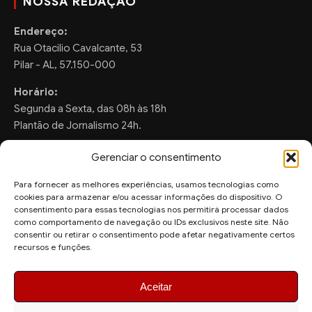
NOSSA REDAÇÃO
Endereço:
Rua Otacilio Cavalcante, 53
Pilar - AL, 57.150-000
Horário:
Segunda a Sexta, das 08h às 18h
Plantão de Jornalismo 24h.
Gerenciar o consentimento
Para fornecer as melhores experiências, usamos tecnologias como
FALE CONOSCO
cookies para armazenar e/ou acessar informações do dispositivo. O
consentimento para essas tecnologias nos permitirá processar dados
Sugestões de Pauta:
como comportamento de navegação ou IDs exclusivos neste site. Não
ronaldo.valentim150@gmail.com
consentir ou retirar o consentimento pode afetar negativamente certos
recursos e funções.
WhatsApp Redação:
(82) 99804-2007
Aceitar