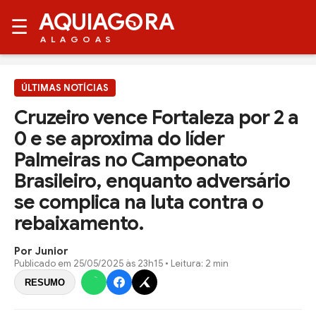
AQUIAG
RA
☰
ALAGOAS
ÚLTIMAS NOTÍCIAS
Cruzeiro vence Fortaleza por 2 a
0 e se aproxima do líder
Palmeiras no Campeonato
Brasileiro, enquanto adversário
se complica na luta contra o
rebaixamento.
Por Junior
Publicado em
25/05/2025 às 23h15
• Leitura: 2 min
RESUMO