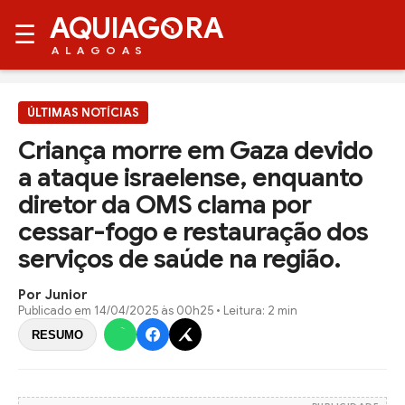
AQUIAG
RA
☰
ALAGOAS
ÚLTIMAS NOTÍCIAS
Criança morre em Gaza devido
a ataque israelense, enquanto
diretor da OMS clama por
cessar-fogo e restauração dos
serviços de saúde na região.
Por Junior
Publicado em
14/04/2025 às 00h25
• Leitura: 2 min
RESUMO