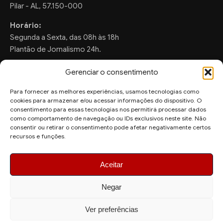
Pilar - AL, 57.150-000
Horário:
Segunda a Sexta, das 08h às 18h
Plantão de Jornalismo 24h.
Gerenciar o consentimento
Para fornecer as melhores experiências, usamos tecnologias como
FALE CONOSCO
cookies para armazenar e/ou acessar informações do dispositivo. O
consentimento para essas tecnologias nos permitirá processar dados
Sugestões de Pauta:
como comportamento de navegação ou IDs exclusivos neste site. Não
ronaldo.valentim150@gmail.com
consentir ou retirar o consentimento pode afetar negativamente certos
recursos e funções.
WhatsApp Redação:
(82) 99804-2007
Aceitar
Negar
Ver preferências
© 2026 AquiAgora - Todos os direitos reservados.