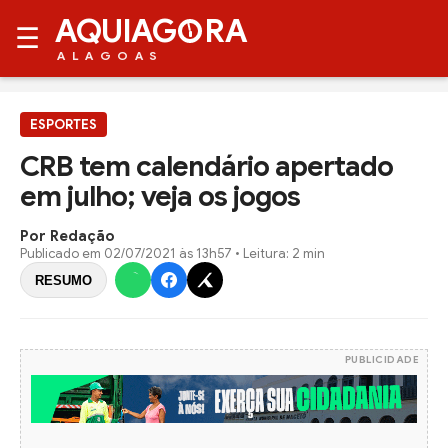
AQUIAG
RA
☰
ALAGOAS
ESPORTES
CRB tem calendário apertado
em julho; veja os jogos
Por Redação
Publicado em
02/07/2021 às 13h57
• Leitura: 2 min
RESUMO
PUBLICIDADE