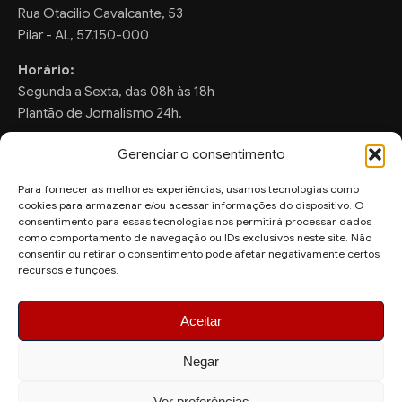
Rua Otacilio Cavalcante, 53
Pilar - AL, 57.150-000
Horário:
Segunda a Sexta, das 08h às 18h
Plantão de Jornalismo 24h.
Gerenciar o consentimento
Para fornecer as melhores experiências, usamos tecnologias como
FALE CONOSCO
cookies para armazenar e/ou acessar informações do dispositivo. O
consentimento para essas tecnologias nos permitirá processar dados
Sugestões de Pauta:
como comportamento de navegação ou IDs exclusivos neste site. Não
ronaldo.valentim150@gmail.com
consentir ou retirar o consentimento pode afetar negativamente certos
recursos e funções.
WhatsApp Redação:
(82) 99804-2007
Aceitar
Negar
Ver preferências