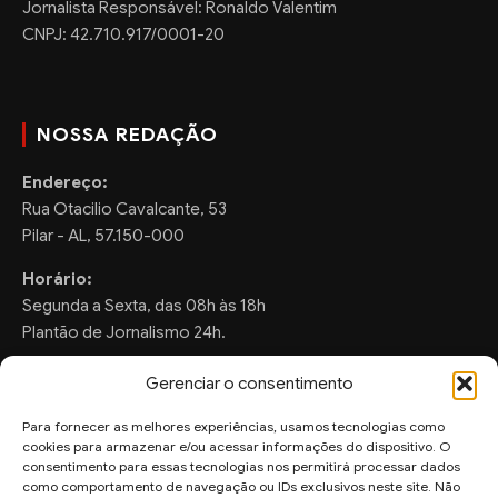
Jornalista Responsável: Ronaldo Valentim
CNPJ: 42.710.917/0001-20
NOSSA REDAÇÃO
Endereço:
Rua Otacilio Cavalcante, 53
Pilar - AL, 57.150-000
Horário:
Segunda a Sexta, das 08h às 18h
Plantão de Jornalismo 24h.
Gerenciar o consentimento
Para fornecer as melhores experiências, usamos tecnologias como
FALE CONOSCO
cookies para armazenar e/ou acessar informações do dispositivo. O
consentimento para essas tecnologias nos permitirá processar dados
Sugestões de Pauta:
como comportamento de navegação ou IDs exclusivos neste site. Não