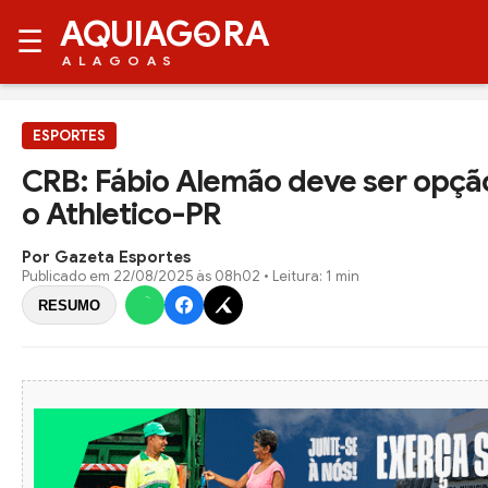
AQUIAG
RA
☰
ALAGOAS
ESPORTES
CRB: Fábio Alemão deve ser opção
o Athletico-PR
Por Gazeta Esportes
Publicado em
22/08/2025 às 08h02
• Leitura: 1 min
RESUMO