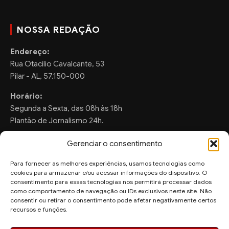
NOSSA REDAÇÃO
Endereço:
Rua Otacilio Cavalcante, 53
Pilar - AL, 57.150-000
Horário:
Segunda a Sexta, das 08h às 18h
Plantão de Jornalismo 24h.
Gerenciar o consentimento
Para fornecer as melhores experiências, usamos tecnologias como
FALE CONOSCO
cookies para armazenar e/ou acessar informações do dispositivo. O
consentimento para essas tecnologias nos permitirá processar dados
Sugestões de Pauta:
como comportamento de navegação ou IDs exclusivos neste site. Não
consentir ou retirar o consentimento pode afetar negativamente certos
ronaldo.valentim150@gmail.com
recursos e funções.
WhatsApp Redação: