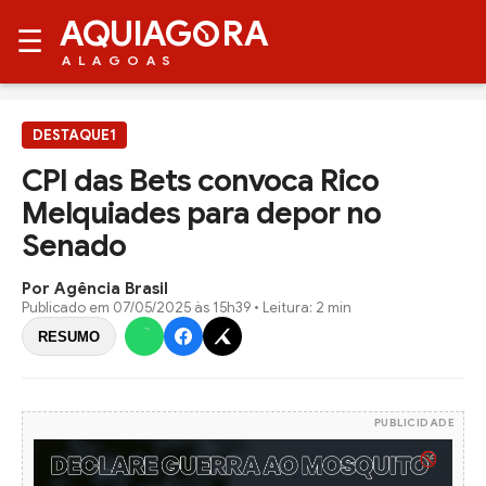
AQUIAG
RA
☰
ALAGOAS
DESTAQUE1
CPI das Bets convoca Rico
Melquiades para depor no
Senado
Por Agência Brasil
Publicado em
07/05/2025 às 15h39
• Leitura: 2 min
RESUMO
PUBLICIDADE