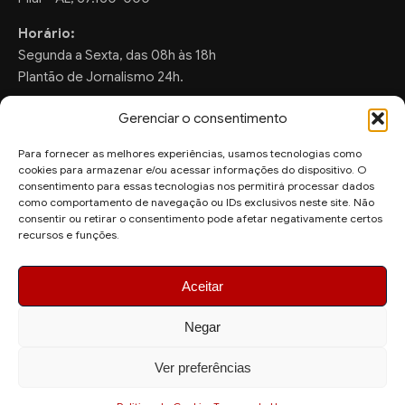
Horário:
Segunda a Sexta, das 08h às 18h
Plantão de Jornalismo 24h.
Gerenciar o consentimento
Para fornecer as melhores experiências, usamos tecnologias como
FALE CONOSCO
cookies para armazenar e/ou acessar informações do dispositivo. O
consentimento para essas tecnologias nos permitirá processar dados
Sugestões de Pauta:
como comportamento de navegação ou IDs exclusivos neste site. Não
ronaldo.valentim150@gmail.com
consentir ou retirar o consentimento pode afetar negativamente certos
recursos e funções.
WhatsApp Redação:
(82) 99804-2007
Aceitar
Negar
Ver preferências
© 2026 AquiAgora - Todos os direitos reservados.
Site desenvolvido por