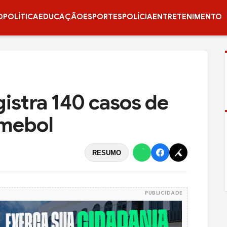
O
POLÍTICA
EDUCAÇÃO
ESPORTES
POLÍCIA
ENTRETENIMENTO
istra 140 casos de
nmebol
RESUMO
PUBLICIDADE