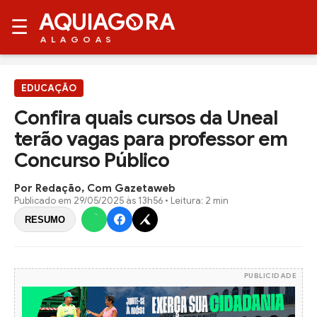
AQUIAG
RA
☰
ALAGOAS
EDUCAÇÃO
Confira quais cursos da Uneal
terão vagas para professor em
Concurso Público
Por Redação, Com Gazetaweb
Publicado em
29/05/2025 às 13h56
• Leitura: 2 min
RESUMO
PUBLICIDADE