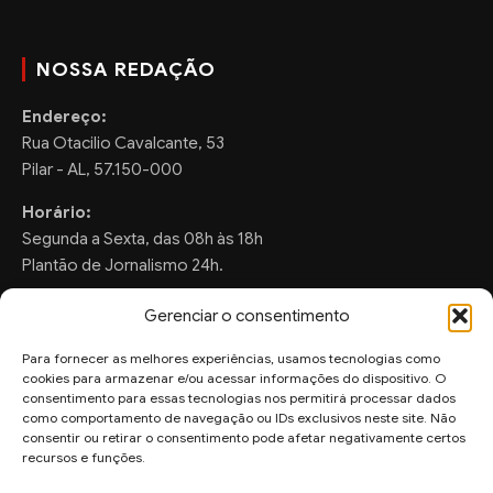
NOSSA REDAÇÃO
Endereço:
Rua Otacilio Cavalcante, 53
Pilar - AL, 57.150-000
Horário:
Segunda a Sexta, das 08h às 18h
Plantão de Jornalismo 24h.
Gerenciar o consentimento
Para fornecer as melhores experiências, usamos tecnologias como
FALE CONOSCO
cookies para armazenar e/ou acessar informações do dispositivo. O
consentimento para essas tecnologias nos permitirá processar dados
Sugestões de Pauta:
como comportamento de navegação ou IDs exclusivos neste site. Não
ronaldo.valentim150@gmail.com
consentir ou retirar o consentimento pode afetar negativamente certos
recursos e funções.
WhatsApp Redação: