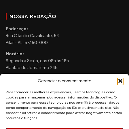
NOSSA REDAÇÃO
Endereço:
Rua Otacilio Cavalcante, 53
Pilar - AL, 57.150-000
Horário:
Segunda a Sexta, das 08h às 18h
Plantão de Jornalismo 24h.
Gerenciar o consentimento
Para fornecer as melhores experiências, usamos tecnologias como
FALE CONOSCO
cookies para armazenar e/ou acessar informações do dispositivo. O
consentimento para essas tecnologias nos permitirá processar dados
Sugestões de Pauta:
como comportamento de navegação ou IDs exclusivos neste site. Não
ronaldo.valentim150@gmail.com
consentir ou retirar o consentimento pode afetar negativamente certos
recursos e funções.
WhatsApp Redação: