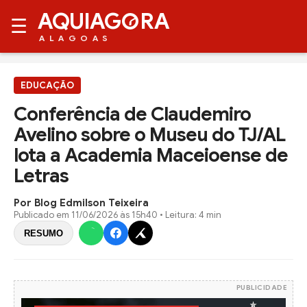
AQUIAG
RA
☰
ALAGOAS
EDUCAÇÃO
Conferência de Claudemiro
Avelino sobre o Museu do TJ/AL
lota a Academia Maceioense de
Letras
Por Blog Edmilson Teixeira
Publicado em
11/06/2026 às 15h40
• Leitura: 4 min
RESUMO
PUBLICIDADE