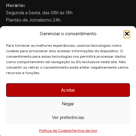
Horário:
Segunda a Sexta, das 08h às 18h
Plantão de Jornalismo 24h.
Gerenciar o consentimento
Para fornecer as melhores experiências, usamos tecnologias como
FALE CONOSCO
cookies para armazenar e/ou acessar informações do dispositivo. O
consentimento para essas tecnologias nos permitirá processar dados
Sugestões de Pauta:
como comportamento de navegação ou IDs exclusivos neste site. Não
consentir ou retirar o consentimento pode afetar negativamente certos
ronaldo.valentim150@gmail.com
recursos e funções.
WhatsApp Redação:
(82) 99804-2007
Aceitar
Negar
Ver preferências
© 2026 AquiAgora - Todos os direitos reservados.
Site desenvolvido por
Politica de Cookies
Termos de Uso