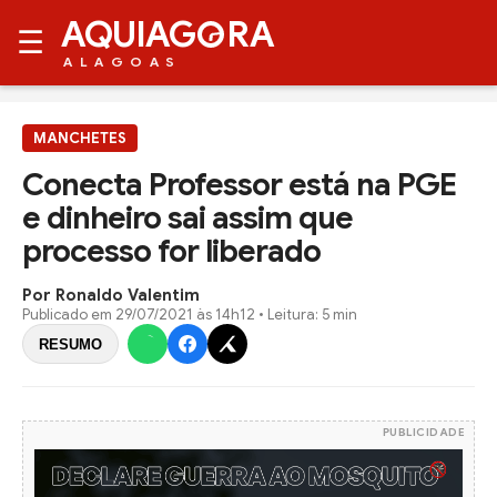
AQUIAG
RA
☰
ALAGOAS
MANCHETES
Conecta Professor está na PGE
e dinheiro sai assim que
processo for liberado
Por Ronaldo Valentim
Publicado em
29/07/2021 às 14h12
• Leitura: 5 min
RESUMO
PUBLICIDADE