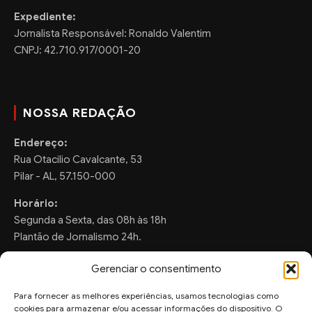
Expediente:
Jornalista Responsável: Ronaldo Valentim
CNPJ: 42.710.917/0001-20
NOSSA REDAÇÃO
Endereço:
Rua Otacilio Cavalcante, 53
Pilar - AL, 57.150-000
Horário:
Segunda a Sexta, das 08h às 18h
Plantão de Jornalismo 24h.
Gerenciar o consentimento
Para fornecer as melhores experiências, usamos tecnologias como
FALE CONOSCO
cookies para armazenar e/ou acessar informações do dispositivo. O