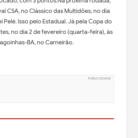
olocado, com 3 pontos.Na próxima rodada,
val CSA, no Clássico das Multidões, no dia
ei Pelé. Isso pelo Estadual. Já pela Copa do
, no dia 2 de fevereiro (quarta-feira), às
Alagoinhas-BA, no Carneirão.
PUBLICIDADE