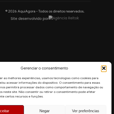
© 2026 AquiAgora - Todos os direitos reservados.
Site desenvolvido por
Gerenciar o consentimento
er as melhores experiências, usamos tecnologias como cookies para
/ou acessar informações do dispositivo. O consentimento para essas
s nos permitirá processar dados como comportamento de navegação ou
os neste site. Não consentir ou retirar o consentimento pode afetar
te certos recursos e funções.
ceitar
Negar
Ver preferências