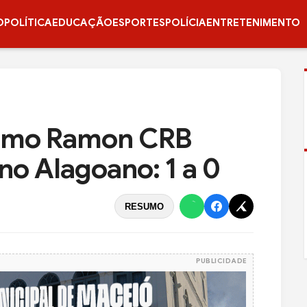
O
POLÍTICA
EDUCAÇÃO
ESPORTES
POLÍCIA
ENTRETENIMENTO
elmo Ramon CRB
no Alagoano: 1 a 0
RESUMO
PUBLICIDADE