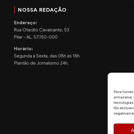
NOSSA REDAÇÃO
Endereço:
Rua Otacilio Cavalcante, 53
Pilar - AL, 57.150-000
Horário:
Segunda a Sexta, das 08h às 18h
Plantão de Jornalismo 24h.
Para fornec
armazenar e
tecnologia
IDs exclusiv
negativamen
A