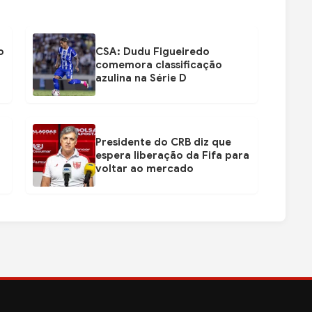
o
CSA: Dudu Figueiredo
comemora classificação
azulina na Série D
Presidente do CRB diz que
espera liberação da Fifa para
voltar ao mercado