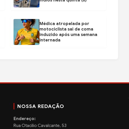
Médica atropelada por
motociclista sai de coma
induzido após uma semana
internada
NOSSA REDAÇÃO
Endereço:
Rua Otacilio Cavalcante, 53