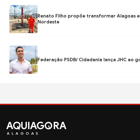
Renato Filho propõe transformar Alagoas em
Nordeste
Federação PSDB/ Cidadania lança JHC ao go
AQUIAG
RA
ALAGOAS