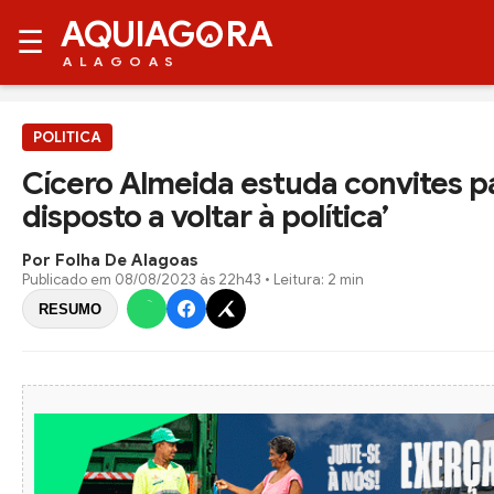
AQUIAG
RA
☰
ALAGOAS
POLITICA
Cícero Almeida estuda convites pa
disposto a voltar à política’
Por Folha De Alagoas
Publicado em
08/08/2023 às 22h43
• Leitura: 2 min
RESUMO