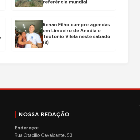
referência mundial
Renan Filho cumpre agendas
em Limoeiro de Anadia e
,
Teotônio Vilela neste sábado
(8)
NOSSA REDAÇÃO
Endereço:
Rua Otacilio Cavalcante, 53