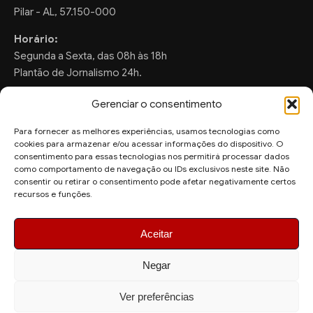
Pilar - AL, 57.150-000
Horário:
Segunda a Sexta, das 08h às 18h
Plantão de Jornalismo 24h.
Gerenciar o consentimento
Para fornecer as melhores experiências, usamos tecnologias como
FALE CONOSCO
cookies para armazenar e/ou acessar informações do dispositivo. O
consentimento para essas tecnologias nos permitirá processar dados
Sugestões de Pauta:
como comportamento de navegação ou IDs exclusivos neste site. Não
consentir ou retirar o consentimento pode afetar negativamente certos
ronaldo.valentim150@gmail.com
recursos e funções.
WhatsApp Redação:
(82) 99804-2007
Aceitar
Negar
Ver preferências
© 2026 AquiAgora - Todos os direitos reservados.