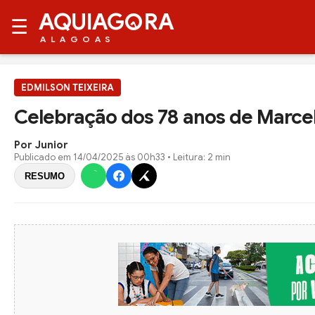
AQUIAG
RA
☰
ALAGOAS
EDMILSON TEIXEIRA
Celebração dos 78 anos de Marcelo
Por Junior
Publicado em
14/04/2025 às 00h33
• Leitura: 2 min
RESUMO