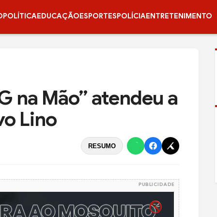
O
POLÍTICA
EDUCAÇÃO
ESPORTES
POLÍCIA
ENTRETENIMENTO
G na Mão” atendeu a
o Lino
RESUMO
PUBLICIDADE