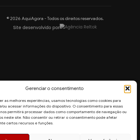
© 2026 AquiAgora - Todos os direitos reservados.
Site desenvolvido por
Gerenciar o consentimento
er as melhores experiências, usamos tecnologias como cookies para
/ou acessar informações do dispositivo. O consentimento para essas
s nos permitirá processar dados como comportamento de navegação ou
os neste site. Não consentir ou retirar o consentimento pode afetar
te certos recursos e funções.