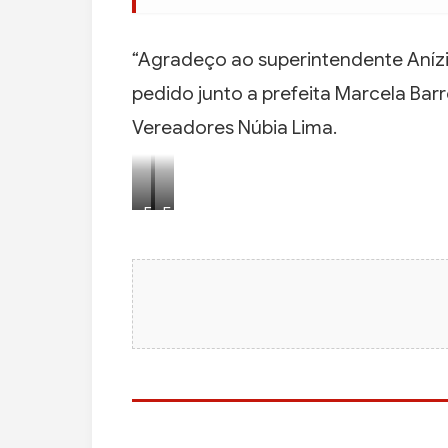
“Agradeço ao superintendente Aníz
pedido junto a prefeita Marcela Bar
Vereadores Núbia Lima.
F
F
o
o
t
t
o
o
:
:
R
R
e
e
d
d
e
e