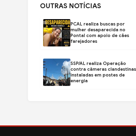
s
s
OUTRAS NOTÍCIAS
S
S
o
o
PCAL realiza buscas por
c
c
mulher desaparecida no
i
i
Pontal com apoio de cães
farejadores
a
a
i
i
s
s
SSP/AL realiza Operação
contra câmeras clandestinas
instaladas em postes de
energia