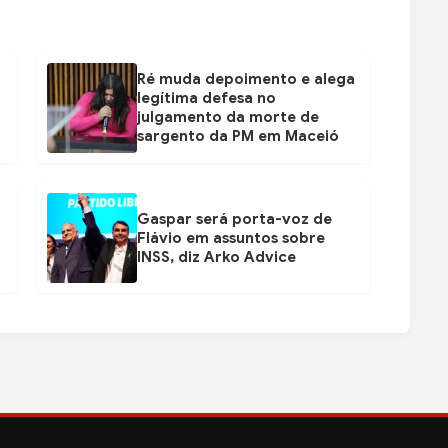
Ré muda depoimento e alega
legítima defesa no
julgamento da morte de
sargento da PM em Maceió
Gaspar será porta-voz de
Flávio em assuntos sobre
INSS, diz Arko Advice