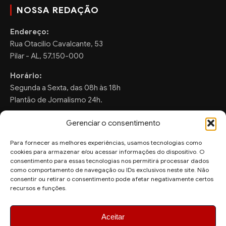
NOSSA REDAÇÃO
Endereço:
Rua Otacilio Cavalcante, 53
Pilar - AL, 57.150-000
Horário:
Segunda a Sexta, das 08h às 18h
Plantão de Jornalismo 24h.
Gerenciar o consentimento
Para fornecer as melhores experiências, usamos tecnologias como
FALE CONOSCO
cookies para armazenar e/ou acessar informações do dispositivo. O
consentimento para essas tecnologias nos permitirá processar dados
Sugestões de Pauta:
como comportamento de navegação ou IDs exclusivos neste site. Não
ronaldo.valentim150@gmail.com
consentir ou retirar o consentimento pode afetar negativamente certos
recursos e funções.
WhatsApp Redação:
(82) 99804-2007
Aceitar