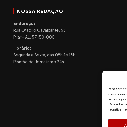
NOSSA REDAÇÃO
Endereço:
Rua Otacilio Cavalcante, 53
Pilar - AL, 57.150-000
Horário:
Segunda a Sexta, das 08h às 18h
Plantão de Jornalismo 24h.
Para fornec
armazenar e
tecnologia
IDs exclusiv
negativamen
A