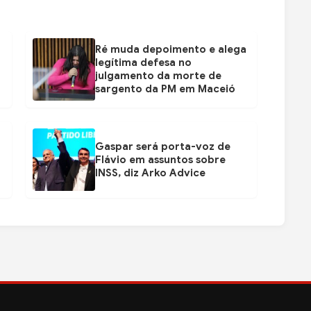
Ré muda depoimento e alega
legítima defesa no
julgamento da morte de
sargento da PM em Maceió
Gaspar será porta-voz de
Flávio em assuntos sobre
INSS, diz Arko Advice