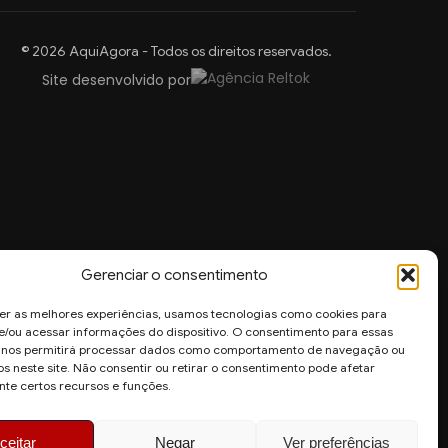
© 2026 AquiAgora - Todos os direitos reservados.
Site desenvolvido por
Gerenciar o consentimento
er as melhores experiências, usamos tecnologias como cookies para
/ou acessar informações do dispositivo. O consentimento para essas
s nos permitirá processar dados como comportamento de navegação ou
os neste site. Não consentir ou retirar o consentimento pode afetar
te certos recursos e funções.
ceitar
Negar
Ver preferências