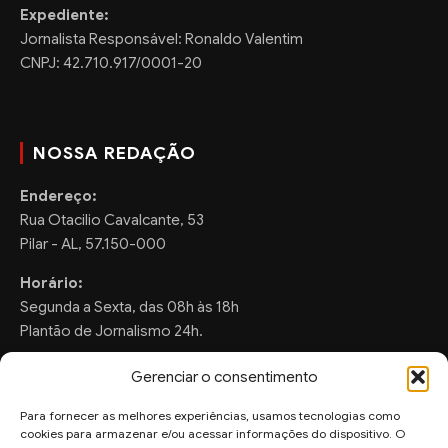
Expediente:
Jornalista Responsável: Ronaldo Valentim
CNPJ: 42.710.917/0001-20
NOSSA REDAÇÃO
Endereço:
Rua Otacilio Cavalcante, 53
Pilar - AL, 57.150-000
Horário:
Segunda a Sexta, das 08h às 18h
Plantão de Jornalismo 24h.
Gerenciar o consentimento
Para fornecer as melhores experiências, usamos tecnologias como
FALE CONOSCO
cookies para armazenar e/ou acessar informações do dispositivo. O