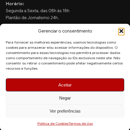
Horário:
Segunda a Sexta, das 08h às 18h
Plantão de Jornalismo 24h.
Gerenciar o consentimento
Para fornecer as melhores experiências, usamos tecnologias como
FALE CONOSCO
cookies para armazenar e/ou acessar informações do dispositivo. O
consentimento para essas tecnologias nos permitirá processar dados
Sugestões de Pauta:
como comportamento de navegação ou IDs exclusivos neste site. Não
ronaldo.valentim150@gmail.com
consentir ou retirar o consentimento pode afetar negativamente certos
recursos e funções.
WhatsApp Redação:
(82) 99804-2007
Aceitar
Negar
Ver preferências
© 2026 AquiAgora - Todos os direitos reservados.
Site desenvolvido por
Politica de Cookies
Termos de Uso