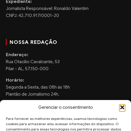
Expediente:
Jornalista Responsável: Ronaldo Valentim
CNPJ: 42.710.917/0001-20
NOSSA REDAÇÃO
Endereço:
Rua Otacilio Cavalcante, 53
Pilar - AL, 57.150-000
Horário:
Segunda a Sexta, das 08h às 18h
Plantão de Jornalismo 24h.
Gerenciar o consentimento
Para fornecer as melhores experiências, usamos tecnologias como
FALE CONOSCO
cookies para armazenar e/ou acessar informações do dispositivo. O
consentimento para essas tecnologias nos permitirá processar dados