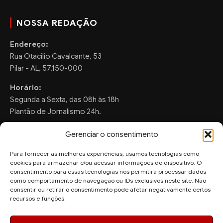
NOSSA REDAÇÃO
Endereço:
Rua Otacilio Cavalcante, 53
Pilar - AL, 57.150-000
Horário:
Segunda a Sexta, das 08h às 18h
Plantão de Jornalismo 24h.
Gerenciar o consentimento
Para fornecer as melhores experiências, usamos tecnologias como
FALE CONOSCO
cookies para armazenar e/ou acessar informações do dispositivo. O
consentimento para essas tecnologias nos permitirá processar dados
Sugestões de Pauta:
como comportamento de navegação ou IDs exclusivos neste site. Não
ronaldo.valentim150@gmail.com
consentir ou retirar o consentimento pode afetar negativamente certos
recursos e funções.
WhatsApp Redação:
(82) 99804-2007