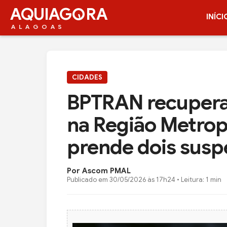
AQUIAG
RA
INÍCI
ALAGOAS
CIDADES
BPTRAN recupera
na Região Metrop
prende dois susp
Por Ascom PMAL
Publicado em
30/05/2026 às 17h24
• Leitura: 1 min