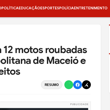
O
POLÍTICA
EDUCAÇÃO
ESPORTES
POLÍCIA
ENTRETENIMENTO
 12 motos roubadas
olitana de Maceió e
eitos
RESUMO
PUBLICIDADE