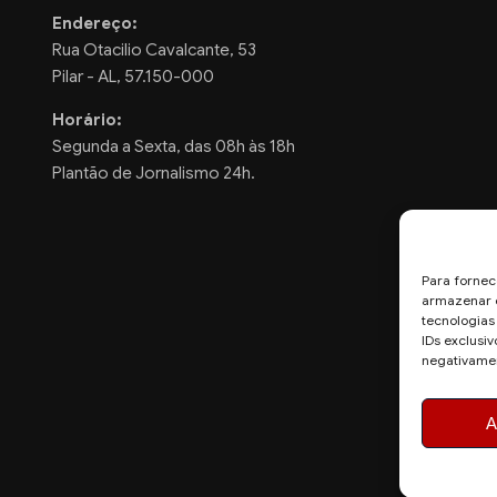
Endereço:
Rua Otacilio Cavalcante, 53
Pilar - AL, 57.150-000
Horário:
Segunda a Sexta, das 08h às 18h
Plantão de Jornalismo 24h.
Para fornec
armazenar e
tecnologia
IDs exclusiv
negativamen
A