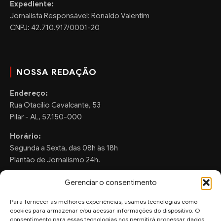
Expediente:
Jornalista Responsável: Ronaldo Valentim
CNPJ: 42.710.917/0001-20
NOSSA REDAÇÃO
Endereço:
Rua Otacilio Cavalcante, 53
Pilar - AL, 57.150-000
Horário:
Segunda a Sexta, das 08h às 18h
Plantão de Jornalismo 24h.
Gerenciar o consentimento
Para fornecer as melhores experiências, usamos tecnologias como
FALE CONOSCO
cookies para armazenar e/ou acessar informações do dispositivo. O
consentimento para essas tecnologias nos permitirá processar dados