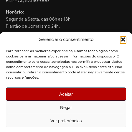
Pilar - AL, 57.150-000
Horário:
Segunda a Sexta, das 08h às 18h
Plantão de Jornalismo 24h.
Gerenciar o consentimento
Para fornecer as melhores experiências, usamos tecnologias como
FALE CONOSCO
cookies para armazenar e/ou acessar informações do dispositivo. O
consentimento para essas tecnologias nos permitirá processar dados
Sugestões de Pauta:
como comportamento de navegação ou IDs exclusivos neste site. Não
consentir ou retirar o consentimento pode afetar negativamente certos
ronaldo.valentim150@gmail.com
recursos e funções.
WhatsApp Redação:
(82) 99804-2007
Aceitar
Negar
Ver preferências
© 2026 AquiAgora - Todos os direitos reservados.
Site desenvolvido por