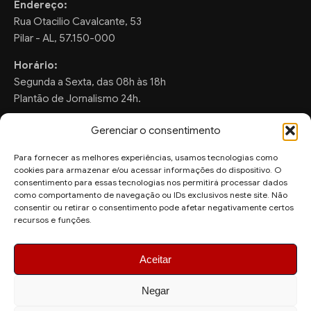
Endereço:
Rua Otacilio Cavalcante, 53
Pilar - AL, 57.150-000
Horário:
Segunda a Sexta, das 08h às 18h
Plantão de Jornalismo 24h.
Gerenciar o consentimento
Para fornecer as melhores experiências, usamos tecnologias como
FALE CONOSCO
cookies para armazenar e/ou acessar informações do dispositivo. O
consentimento para essas tecnologias nos permitirá processar dados
Sugestões de Pauta:
como comportamento de navegação ou IDs exclusivos neste site. Não
ronaldo.valentim150@gmail.com
consentir ou retirar o consentimento pode afetar negativamente certos
recursos e funções.
WhatsApp Redação:
(82) 99804-2007
Aceitar
Negar